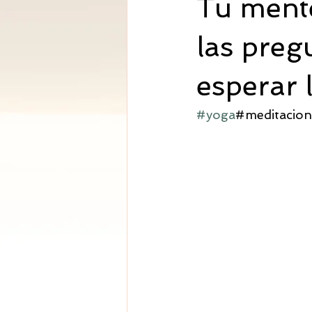
Tu mente
las pregu
esperar 
#yoga
#meditacio