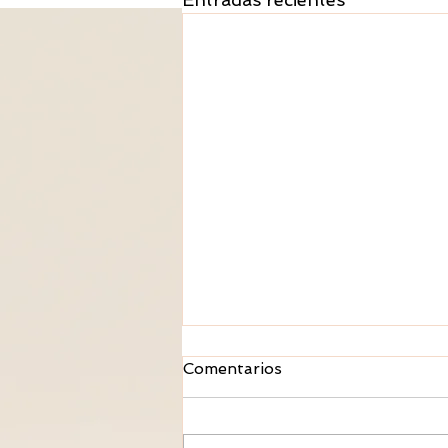
Solsticio invierno 2025
Comentarios
Solsticio, recogimiento, soltar
, crear