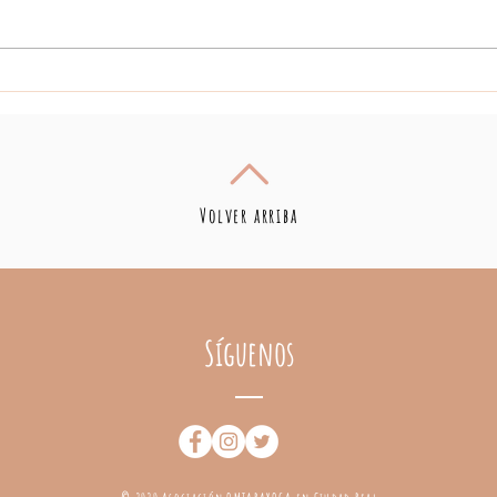
Taller Baño de sonido y
NUE
Yoga Facial
EN
Volver arriba
Síguenos