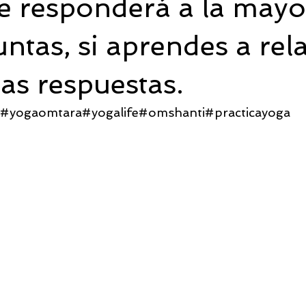
 responderá a la mayo
ntas, si aprendes a rela
las respuestas.
n#yogaomtara#yogalife#omshanti#practicayoga